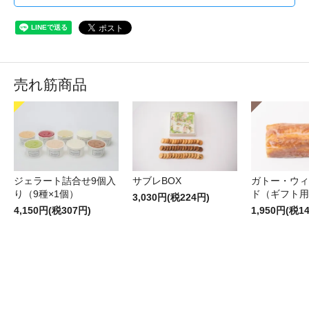
売れ筋商品
ジェラート詰合せ9個入
サブレBOX
ガトー・ウィ
り（9種×1個）
ド（ギフト用
3,030円(税224円)
4,150円(税307円)
1,950円(税1