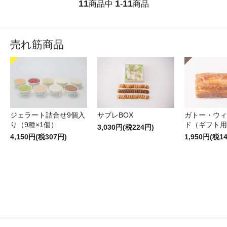
11
1
11
商品中
-
商品
売れ筋商品
ジェラート詰合せ9個入
サブレBOX
ガトー・ウィ
り（9種×1個）
ド（ギフト用
3,030円(税224円)
4,150円(税307円)
1,950円(税1