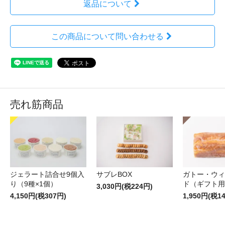
返品について
この商品について問い合わせる
売れ筋商品
ジェラート詰合せ9個入
サブレBOX
ガトー・ウィ
り（9種×1個）
ド（ギフト用
3,030円(税224円)
4,150円(税307円)
1,950円(税1